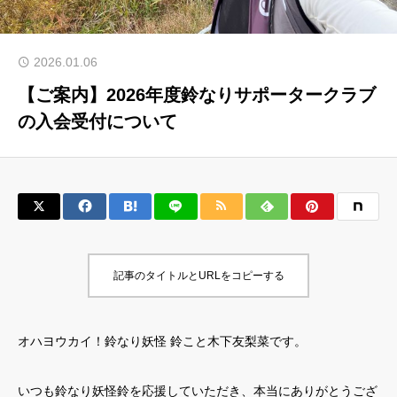
マイページ
2026.01.06
【ご案内】2026年度鈴なりサポータークラブ
About 鈴なり妖怪鈴
の入会受付について
お知らせ
ブログ
鈴なりサポータークラブ
応援プラン申込受付
スポンサー一覧
記事のタイトルとURLをコピーする
問合せ
マイページ
オハヨウカイ！鈴なり妖怪 鈴こと木下友梨菜です。
いつも鈴なり妖怪鈴を応援していただき、本当にありがとうござ