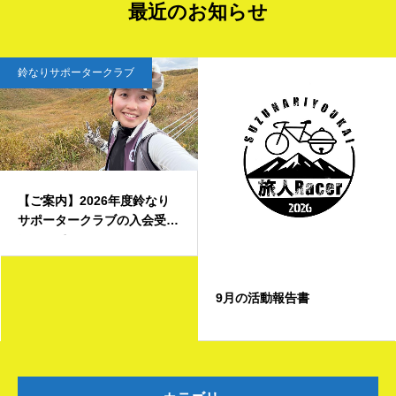
最近のお知らせ
ポータークラブ
鈴なりサ
】2026年度鈴なり
タークラブの入会受付
て
オンラ
9月の活動報告書
お知ら