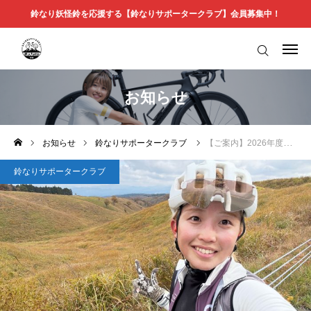
鈴なり妖怪鈴を応援する【鈴なりサポータークラブ】会員募集中！
ログイン
サポーター登録
About 鈴なり妖怪鈴
お知らせ
お知らせ
お知らせ
鈴なりサポータークラブ
【ご案内】2026年度鈴なりサポータークラブの入会受付について
ブログ
鈴なりサポータークラブ
鈴なりサポータークラブ
応援プラン申込受付
スポンサー一覧
問合せ